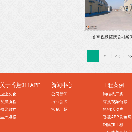
香蕉视频链接公司案例奥
1
2
<<
>
关于香蕉911APP
新闻中心
工程案例
企业文化
公司新闻
钢结构厂房
发展历程
行业新闻
香蕉视频链接
领导致辞
常见问题
彩钢活动房
生产规模
香蕉APP黄色网
钢筋加工棚