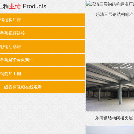
工程
业绩
Products
乐清三层钢结构标准厂
钢结构厂房
香蕉视频链接
彩钢活动房
香蕉APP黄色网址
钢筋加工棚
一级香蕉视频在线观看
乐清钢结构阁楼夹层 瑞